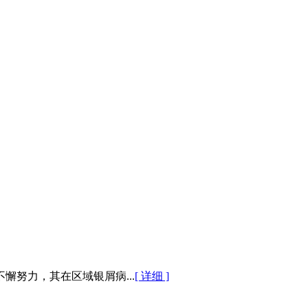
努力，其在区域银屑病...
[ 详细 ]