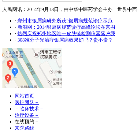
人民网讯：2014年9月13日，由中华中医药学会主办，世界中西
·
郑州市银屑病研究所获“银屑病规范诊疗示范
·
新浪网：2014银屑病规范诊疗高峰论坛在京召
·
热烈庆祝郑州地区唯一皮肤镜检测仪器落户我
·
308准分子光治疗银屑病效果好吗？贵不贵？
网站首页－
医护团队－
－临床技术－
治疗设备－
在线预约－
来院路线