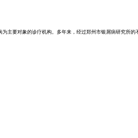
为主要对象的诊疗机构。多年来，经过郑州市银屑病研究所的不懈