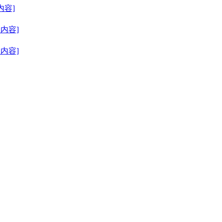
内容]
细内容]
细内容]