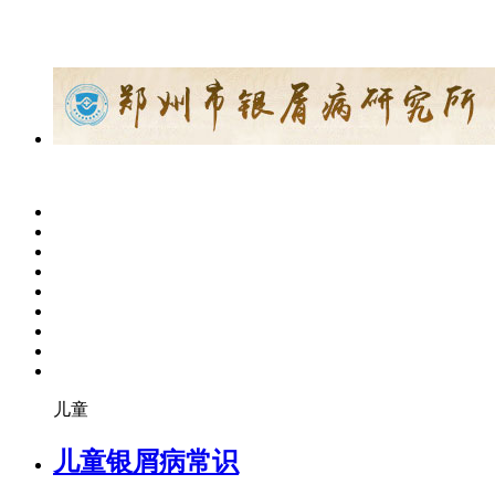
儿童
儿童银屑病常识