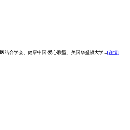
医结合学会、健康中国·爱心联盟、美国华盛顿大学...
[详情]