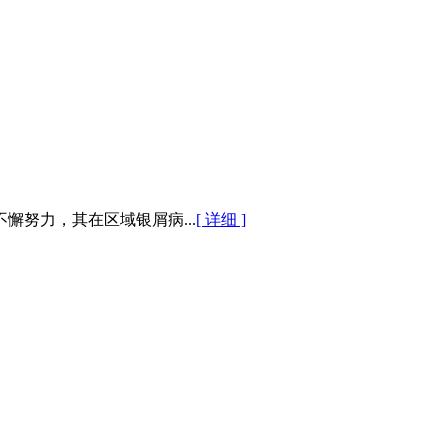
努力，其在区域银屑病...
[ 详细 ]