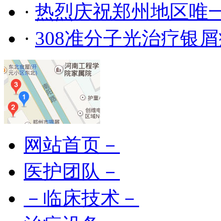
·
热烈庆祝郑州地区唯
·
308准分子光治疗银
网站首页－
医护团队－
－临床技术－