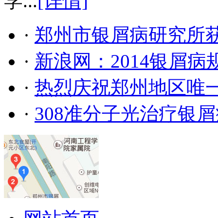
学...
[详情]
·
郑州市银屑病研究所
·
新浪网：2014银屑
·
热烈庆祝郑州地区唯
·
308准分子光治疗银