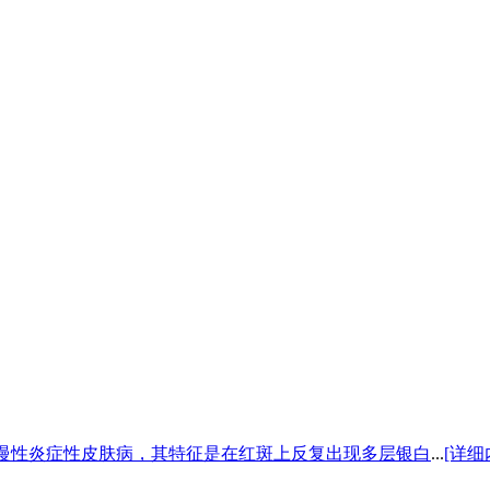
的慢性炎症性皮肤病，其特征是在红斑上反复出现多层银白
...
[详细