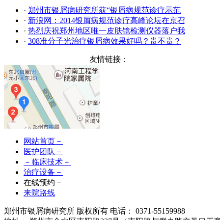
·
郑州市银屑病研究所获“银屑病规范诊疗示范
·
新浪网：2014银屑病规范诊疗高峰论坛在京召
·
热烈庆祝郑州地区唯一皮肤镜检测仪器落户我
·
308准分子光治疗银屑病效果好吗？贵不贵？
友情链接：
网站首页－
医护团队－
－临床技术－
治疗设备－
在线预约－
来院路线
郑州市银屑病研究所 版权所有 电话： 0371-55159988