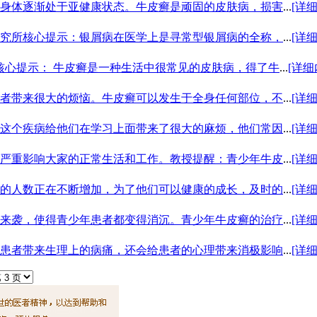
身体逐渐处于亚健康状态。牛皮癣是顽固的皮肤病，损害
...
[详
究所核心提示：银屑病在医学上是寻常型银屑病的全称，
...
[详
核心提示： 牛皮癣是一种生活中很常见的皮肤病，得了牛
...
[详细
者带来很大的烦恼。牛皮癣可以发生于全身任何部位，不
...
[详
这个疾病给他们在学习上面带来了很大的麻烦，他们常因
...
[详
严重影响大家的正常生活和工作。教授提醒：青少年牛皮
...
[详
的人数正在不断增加，为了他们可以健康的成长，及时的
...
[详
来袭，使得青少年患者都变得消沉。青少年牛皮癣的治疗
...
[详
患者带来生理上的病痛，还会给患者的心理带来消极影响
...
[详