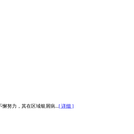
努力，其在区域银屑病...
[ 详细 ]