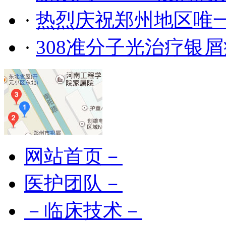
·
热烈庆祝郑州地区唯
·
308准分子光治疗银
网站首页－
医护团队－
－临床技术－