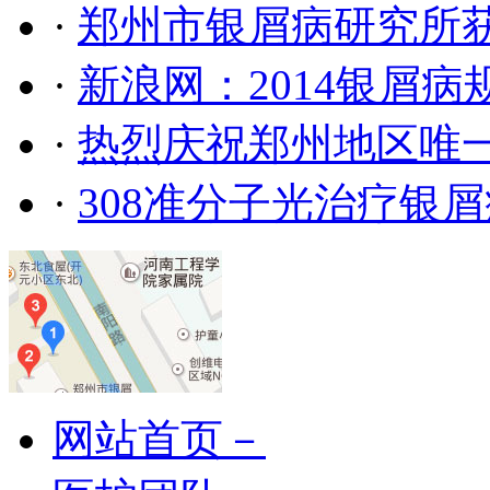
·
郑州市银屑病研究所
·
新浪网：2014银屑
·
热烈庆祝郑州地区唯
·
308准分子光治疗银
网站首页－