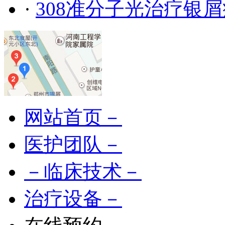
·
308准分子光治疗银
网站首页－
医护团队－
－临床技术－
治疗设备－