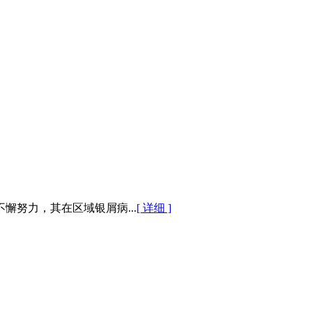
努力，其在区域银屑病...
[ 详细 ]