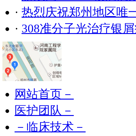
·
热烈庆祝郑州地区唯
·
308准分子光治疗银
网站首页－
医护团队－
－临床技术－