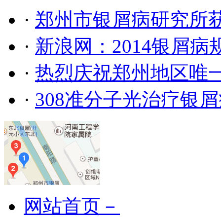
·
郑州市银屑病研究所
·
新浪网：2014银屑
·
热烈庆祝郑州地区唯
·
308准分子光治疗银
网站首页－