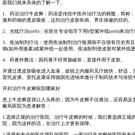
面我们就来具体的了解一下。
1、药浴治疗牛皮癣：药浴是传统中医外治疗法的精髓，简称
激和药物的透皮吸收，达到治疗皮肤疾病、养生保健的目的。
2、光线疗法(uvb)：在医生专业指导下用b型紫外线(uvb
3、焦油制剂疗法：使用焦油制剂治疗银屑病不仅很有历史而且
物(如外用激素)或紫外线一起使用。焦油制剂使皮肤对紫外线
4、药膏外敷法：因药膏不经胃肠破坏，直接作用于皮肤。
并通过透皮肤吸收进入血液，故较之内服药见疗效快，舒适，
雷托皮康。雷托皮康采用德国先进纳米微分子制药技术与传统
开封治疗牛皮癣医院哪家好
患上牛皮癣是很让人头疼的，因为牛皮癣不仅难治，还容易反
癜风医院为患者解答：
1.选择正规的治疗医院。治疗牛皮癣的时候，我们要选择正
院，因为这样的话，在治疗上才更有保障。
2.选择有专业的医生团队的医院。一家治疗牛皮癣的医院有专