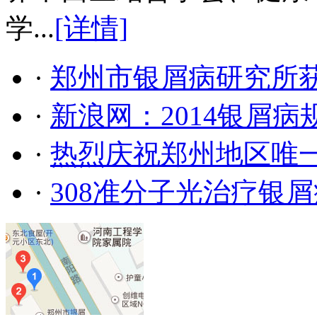
学...
[详情]
·
郑州市银屑病研究所
·
新浪网：2014银屑
·
热烈庆祝郑州地区唯
·
308准分子光治疗银