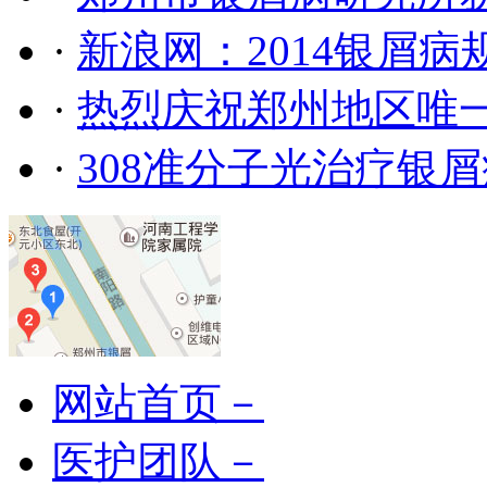
·
新浪网：2014银屑
·
热烈庆祝郑州地区唯
·
308准分子光治疗银
网站首页－
医护团队－