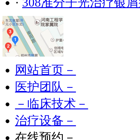
·
308准分子光治疗银
网站首页－
医护团队－
－临床技术－
治疗设备－
在线预约－