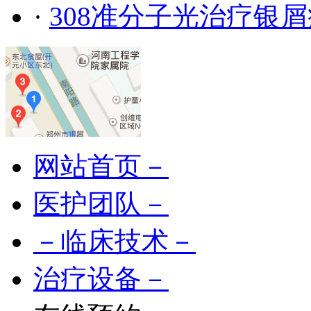
·
308准分子光治疗银
网站首页－
医护团队－
－临床技术－
治疗设备－