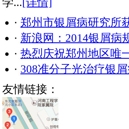
学...
[详情]
·
郑州市银屑病研究所
·
新浪网：2014银屑
·
热烈庆祝郑州地区唯
·
308准分子光治疗银
友情链接：