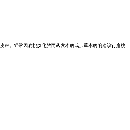
牛皮癣。经常因扁桃腺化脓而诱发本病或加重本病的建议行扁桃