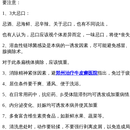
要注意：
1、3大忌口：
忌酒、忌海鲜、忌辛辣。关于忌口，也有不同说法，
也有人认为，忌口应该视个体差异而定，一味忌口，将使*丧
2、溶血性链球菌感染是本病的一诱发因素，尽可能避免感冒
腺摘除术。
对于此条扁桃体摘除，应该慎重。
3、消除精神紧张因素，避
郑州治疗牛皮癣医院
指出，免过于疲
4、居住条件要干爽、通风、便于洗浴。
5、在日常用药中，抗疟药、β-受体阻滞剂均可诱发或加重病情
6、内分泌变化、妊娠均可诱发本病并使其加重
7、多食富含维生素类食品，如新鲜水果、蔬菜等。
8、清洗患处时，动作要轻揉，不要强行剥离皮屑，以免造成