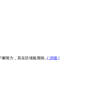
努力，其在区域银屑病...
[ 详细 ]