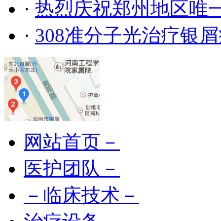
·
热烈庆祝郑州地区唯
·
308准分子光治疗银
网站首页－
医护团队－
－临床技术－