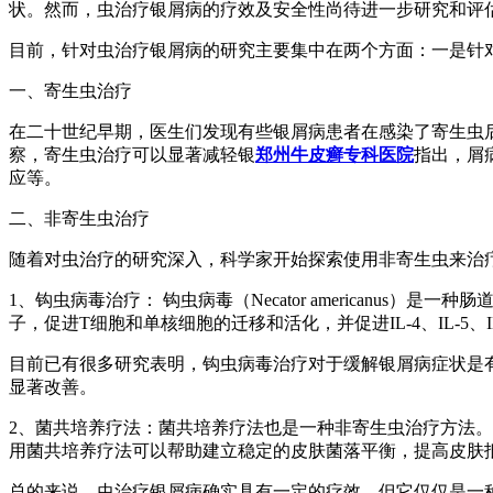
状。然而，虫治疗银屑病的疗效及安全性尚待进一步研究和评
目前，针对虫治疗银屑病的研究主要集中在两个方面：一是针
一、寄生虫治疗
在二十世纪早期，医生们发现有些银屑病患者在感染了寄生虫
察，寄生虫治疗可以显著减轻银
郑州牛皮癣专科医院
指出，屑
应等。
二、非寄生虫治疗
随着对虫治疗的研究深入，科学家开始探索使用非寄生虫来治
1、钩虫病毒治疗： 钩虫病毒（Necator americanu
子，促进T细胞和单核细胞的迁移和活化，并促进IL-4、IL-5
目前已有很多研究表明，钩虫病毒治疗对于缓解银屑病症状是有
显著改善。
2、菌共培养疗法：菌共培养疗法也是一种非寄生虫治疗方法
用菌共培养疗法可以帮助建立稳定的皮肤菌落平衡，提高皮肤
总的来说，虫治疗银屑病确实具有一定的疗效，但它仅仅是一