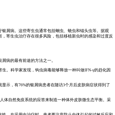
疗银屑病。这些寄生虫通常包括蛔虫、蛲虫和锚头虫等。据观
而，寄生虫治疗存在很多风险，包括移植新虫时的感染和过度反
银屑病的最有前途的方法之一。
进行寄生。科学家发现，钩虫病毒能够释放一种叫做IFN-γ的趋化因
就显示，有76%的银屑病患者在随访3个月后皮肤病症状得到了
拟人体自然免疫系统的应答来制造一种体外皮肤微生态平衡。采
靠性。在采用虫治疗时，患者要注意防止虫体引起的过敏反应和