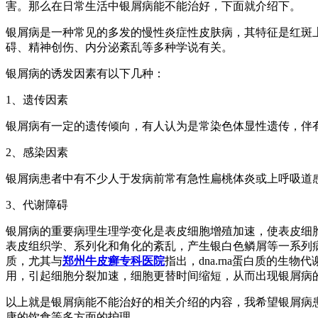
害。那么在日常生活中银屑病能不能治好，下面就介绍下。
银屑病是一种常见的多发的慢性炎症性皮肤病，其特征是红斑
碍、精神创伤、内分泌紊乱等多种学说有关。
银屑病的诱发因素有以下几种：
1、遗传因素
银屑病有一定的遗传倾向，有人认为是常染色体显性遗传，伴有
2、感染因素
银屑病患者中有不少人于发病前常有急性扁桃体炎或上呼吸道
3、代谢障碍
银屑病的重要病理生理学变化是表皮细胞增殖加速，使表皮细胞
表皮组织学、系列化和角化的紊乱，产生银白色鳞屑等一系列
质，尤其与
郑州牛皮癣专科医院
指出，dna.rna蛋白质的
用，引起细胞分裂加速，细胞更替时间缩短，从而出现银屑病
以上就是银屑病能不能治好的相关介绍的内容，我希望银屑病
康的饮食等多方面的护理。