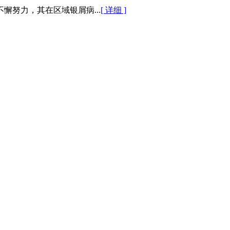
努力，其在区域银屑病...
[ 详细 ]