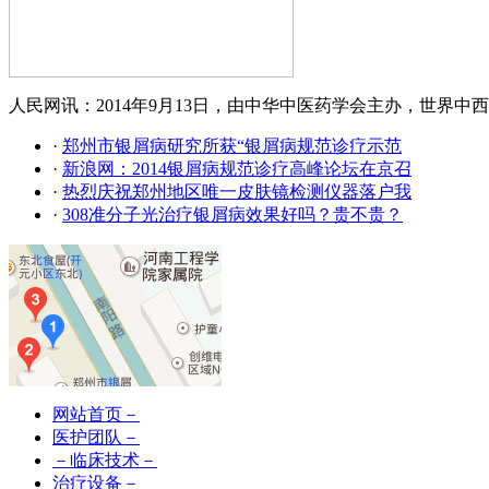
人民网讯：2014年9月13日，由中华中医药学会主办，世界中西
·
郑州市银屑病研究所获“银屑病规范诊疗示范
·
新浪网：2014银屑病规范诊疗高峰论坛在京召
·
热烈庆祝郑州地区唯一皮肤镜检测仪器落户我
·
308准分子光治疗银屑病效果好吗？贵不贵？
网站首页－
医护团队－
－临床技术－
治疗设备－