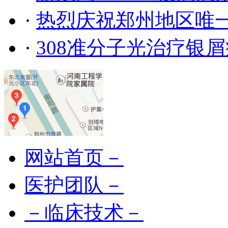
·
热烈庆祝郑州地区唯
·
308准分子光治疗银
网站首页－
医护团队－
－临床技术－