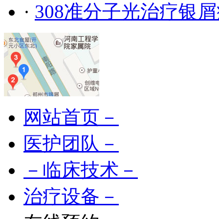
·
308准分子光治疗银
网站首页－
医护团队－
－临床技术－
治疗设备－