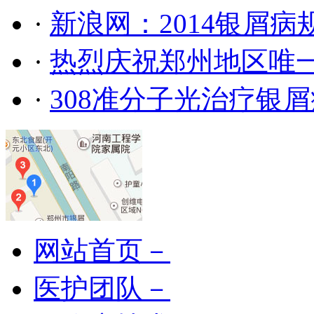
·
新浪网：2014银屑
·
热烈庆祝郑州地区唯
·
308准分子光治疗银
网站首页－
医护团队－