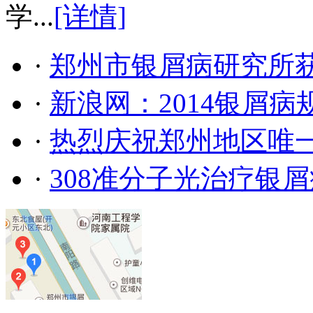
学...
[详情]
·
郑州市银屑病研究所
·
新浪网：2014银屑
·
热烈庆祝郑州地区唯
·
308准分子光治疗银