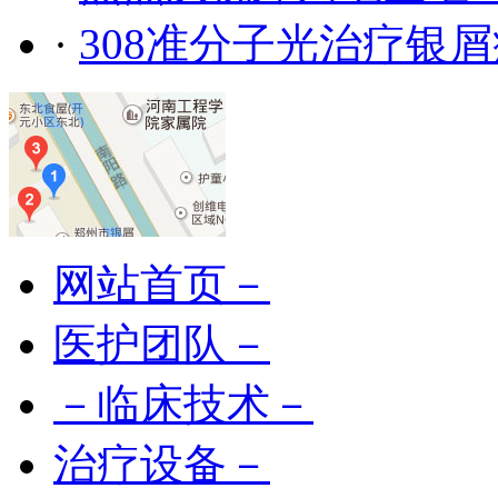
·
308准分子光治疗银
网站首页－
医护团队－
－临床技术－
治疗设备－