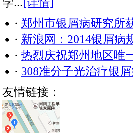
学...
[详情]
·
郑州市银屑病研究所
·
新浪网：2014银屑
·
热烈庆祝郑州地区唯
·
308准分子光治疗银
友情链接：