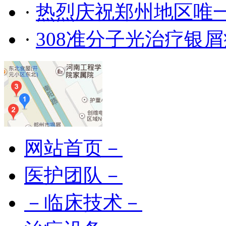
·
热烈庆祝郑州地区唯
·
308准分子光治疗银
网站首页－
医护团队－
－临床技术－