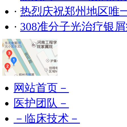
·
热烈庆祝郑州地区唯
·
308准分子光治疗银
网站首页－
医护团队－
－临床技术－