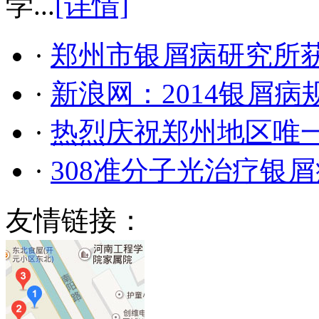
学...
[详情]
·
郑州市银屑病研究所
·
新浪网：2014银屑
·
热烈庆祝郑州地区唯
·
308准分子光治疗银
友情链接：