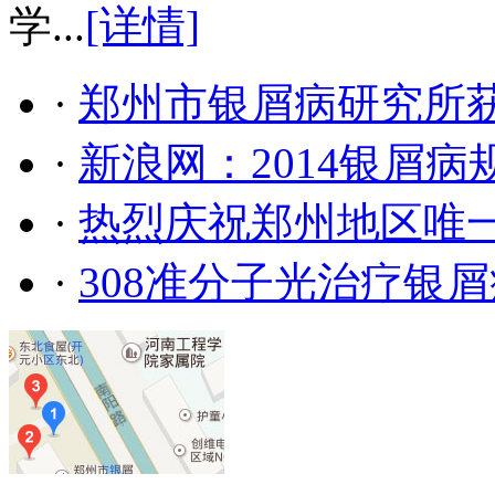
学...
[详情]
·
郑州市银屑病研究所
·
新浪网：2014银屑
·
热烈庆祝郑州地区唯
·
308准分子光治疗银