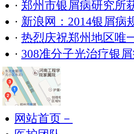
·
郑州市银屑病研究所
·
新浪网：2014银屑
·
热烈庆祝郑州地区唯
·
308准分子光治疗银
网站首页－