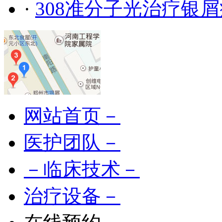
·
308准分子光治疗银
网站首页－
医护团队－
－临床技术－
治疗设备－