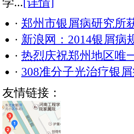
学...
[详情]
·
郑州市银屑病研究所
·
新浪网：2014银屑
·
热烈庆祝郑州地区唯
·
308准分子光治疗银
友情链接：