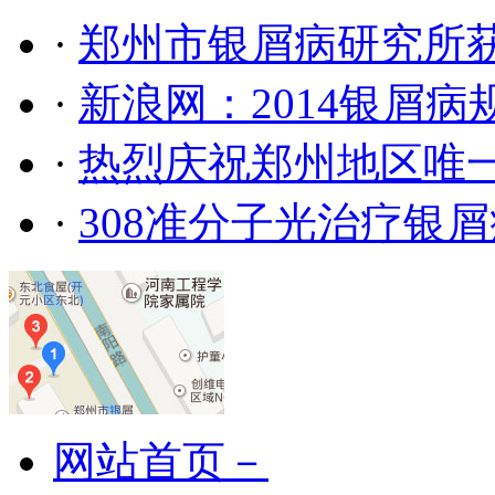
·
郑州市银屑病研究所
·
新浪网：2014银屑
·
热烈庆祝郑州地区唯
·
308准分子光治疗银
网站首页－