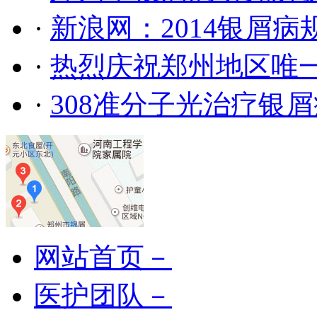
·
新浪网：2014银屑
·
热烈庆祝郑州地区唯
·
308准分子光治疗银
网站首页－
医护团队－