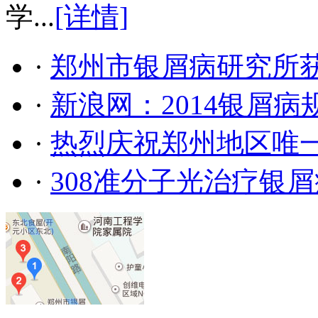
学...
[详情]
·
郑州市银屑病研究所
·
新浪网：2014银屑
·
热烈庆祝郑州地区唯
·
308准分子光治疗银