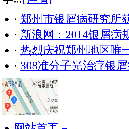
·
郑州市银屑病研究所
·
新浪网：2014银屑
·
热烈庆祝郑州地区唯
·
308准分子光治疗银
网站首页－