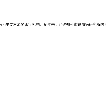
为主要对象的诊疗机构。多年来，经过郑州市银屑病研究所的不懈