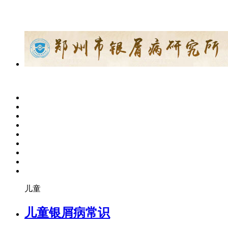
儿童
儿童银屑病常识