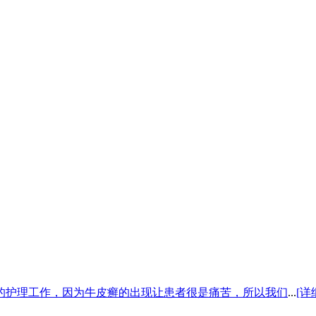
的护理工作，因为牛皮癣的出现让患者很是痛苦，所以我们
...
[详